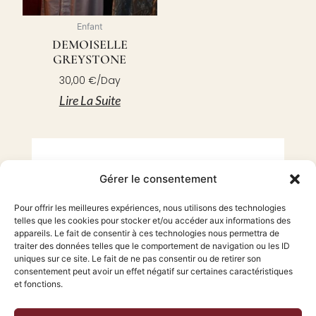
Enfant
DEMOISELLE
GREYSTONE
30,00
€
/Day
Lire La Suite
Gérer le consentement
LOCATION DE COSTUMES
Pour offrir les meilleures expériences, nous utilisons des technologies
telles que les cookies pour stocker et/ou accéder aux informations des
COMMENT ÇA MARCHE ?
appareils. Le fait de consentir à ces technologies nous permettra de
traiter des données telles que le comportement de navigation ou les ID
uniques sur ce site. Le fait de ne pas consentir ou de retirer son
Plus besoin de venir me voir en boutique ou de m’appeler
consentement peut avoir un effet négatif sur certaines caractéristiques
et fonctions.
: vous avez accès à tout mon catalogue et les disponibilités
de mes costumes ici.