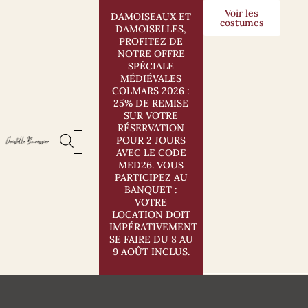
Aller
Voir les
DAMOISEAUX ET
costumes
au
DAMOISELLES,
contenu
PROFITEZ DE
NOTRE OFFRE
SPÉCIALE
MÉDIÉVALES
COLMARS 2026 :
25% DE REMISE
SUR VOTRE
RÉSERVATION
POUR 2 JOURS
AVEC LE CODE
MED26. VOUS
PARTICIPEZ AU
BANQUET :
VOTRE
LOCATION DOIT
IMPÉRATIVEMENT
SE FAIRE DU 8 AU
9 AOÛT INCLUS.