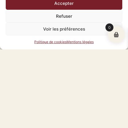
1
Accepter
Réservez les en 3 clics !
Refuser
0
Voir les préférences
Politique de cookies
Mentions légales
CALENDRIER DE DISPONIBILITÉ
DIRECTEMENT SUR LA FICHE PRODUIT
Sélectionnez sur la fiche produit du costume les dates
qui correspondent à vos besoins.
Le prix par jour est renseigné sous le nom de votre
costume.