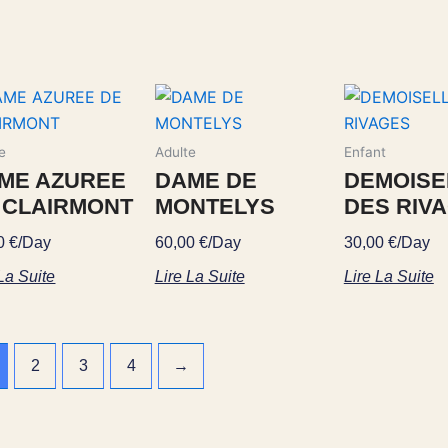
e
Adulte
Enfant
ME AZUREE
DAME DE
DEMOISE
 CLAIRMONT
MONTELYS
DES RIV
00
€
/Day
60,00
€
/Day
30,00
€
/Day
 La Suite
Lire La Suite
Lire La Suite
2
3
4
→