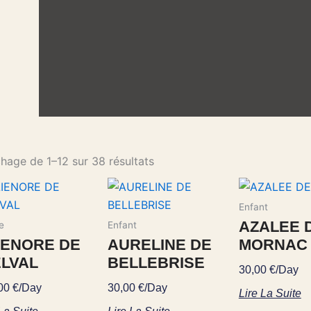
chage de 1–12 sur 38 résultats
Enfant
AZALEE 
e
Enfant
IENORE DE
AURELINE DE
MORNAC
ELVAL
BELLEBRISE
30,00
€
/Day
,00
€
/Day
30,00
€
/Day
Lire La Suite