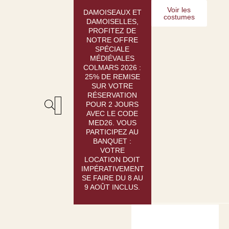
Aller
Voir les
DAMOISEAUX ET
costumes
au
DAMOISELLES,
contenu
PROFITEZ DE
NOTRE OFFRE
SPÉCIALE
MÉDIÉVALES
COLMARS 2026 :
25% DE REMISE
SUR VOTRE
RÉSERVATION
POUR 2 JOURS
AVEC LE CODE
LOCATION : GUIDE
CRÉATION SUR-MESURE
MED26. VOUS
PARTICIPEZ AU
BANQUET :
VOTRE
LOCATION DOIT
IMPÉRATIVEMENT
SE FAIRE DU 8 AU
9 AOÛT INCLUS.