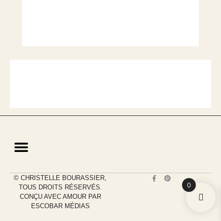
F
P
© CHRISTELLE BOURASSIER,
CGV Location
Mentions légales
Politique de cookies (UE)
a
i
0
TOUS DROITS RÉSERVÉS.
c
n
e
t
CONÇU AVEC AMOUR PAR
b
e
ESCOBAR MÉDIAS
o
r
o
e
k
s