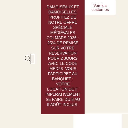
Aller
Voir les
DAMOISEAUX ET
costumes
au
DAMOISELLES,
contenu
PROFITEZ DE
NOTRE OFFRE
SPÉCIALE
MÉDIÉVALES
COLMARS 2026 :
25% DE REMISE
SUR VOTRE
RÉSERVATION
POUR 2 JOURS
AVEC LE CODE
LOCATION : GUIDE
CRÉATION SUR-MESURE
MED26. VOUS
PARTICIPEZ AU
BANQUET :
VOTRE
LOCATION DOIT
IMPÉRATIVEMENT
SE FAIRE DU 8 AU
9 AOÛT INCLUS.