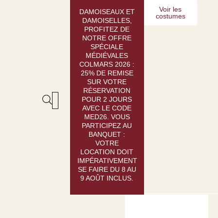
Aller
Voir les
DAMOISEAUX ET
costumes
au
DAMOISELLES,
contenu
PROFITEZ DE
NOTRE OFFRE
SPÉCIALE
MÉDIÉVALES
COLMARS 2026 :
25% DE REMISE
SUR VOTRE
RÉSERVATION
POUR 2 JOURS
AVEC LE CODE
LOCATION : GUIDE
CRÉATION SUR-MESURE
MED26. VOUS
PARTICIPEZ AU
BANQUET :
VOTRE
LOCATION DOIT
IMPÉRATIVEMENT
SE FAIRE DU 8 AU
9 AOÛT INCLUS.