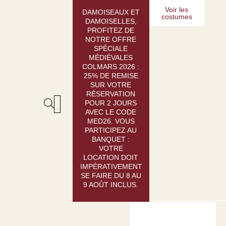
Aller
Voir les
DAMOISEAUX ET
costumes
au
DAMOISELLES,
contenu
PROFITEZ DE
NOTRE OFFRE
SPÉCIALE
MÉDIÉVALES
COLMARS 2026 :
25% DE REMISE
SUR VOTRE
RÉSERVATION
POUR 2 JOURS
AVEC LE CODE
LOCATION : GUIDE
CRÉATION SUR-MESURE
MED26. VOUS
PARTICIPEZ AU
BANQUET :
VOTRE
LOCATION DOIT
IMPÉRATIVEMENT
SE FAIRE DU 8 AU
9 AOÛT INCLUS.